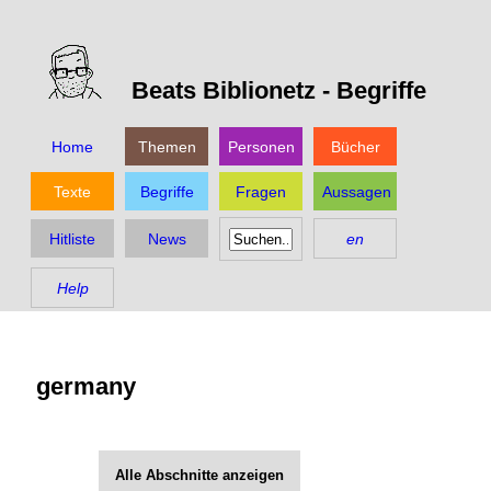
Beats Biblionetz -
Begriffe
Home
Themen
Personen
Bücher
Texte
Begriffe
Fragen
Aussagen
Hitliste
News
en
Help
germany
Alle Abschnitte anzeigen