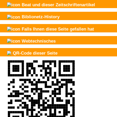
Beat und
dieser Zeitschriftenartikel
Biblionetz-History
Falls Ihnen diese Seite gefallen hat
Webtechnisches
QR-Code dieser Seite