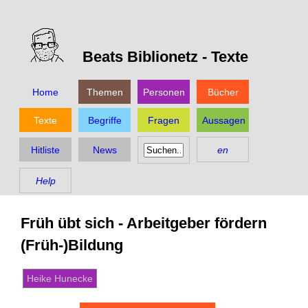
Beats Biblionetz -
Texte
Home
Themen
Personen
Bücher
Texte
Begriffe
Fragen
Aussagen
Hitliste
News
en
Help
Früh übt sich - Arbeitgeber fördern
(Früh-)Bildung
Heike Hunecke