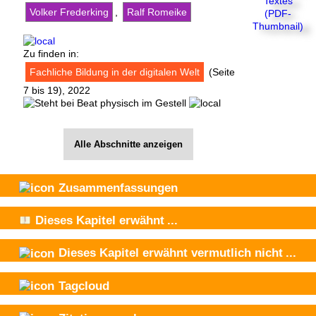
Volker Frederking
,
Ralf Romeike
Zu finden in:
Fachliche Bildung in der digitalen Welt
(Seite
7 bis 19), 2022
Alle Abschnitte anzeigen
Zusammenfassungen
Dieses Kapitel
erwähnt
...
Dieses Kapitel
erwähnt vermutlich nicht
...
Tagcloud