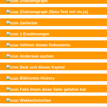
Zitationsgraph
Zitationsgraph
(Beta-Test mit vis.js)
Zeitleiste
1
Erwähnungen
Volltext dieses Dokuments
Anderswo suchen
Beat und
dieses Kapitel
Biblionetz-History
Falls Ihnen diese Seite gefallen hat
Webtechnisches