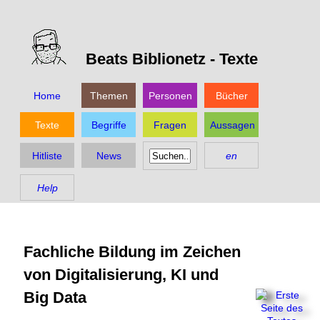
Beats Biblionetz -
Texte
Home
Themen
Personen
Bücher
Texte
Begriffe
Fragen
Aussagen
Hitliste
News
en
Help
Fachliche Bildung im Zeichen
von Digitalisierung, KI und
Big Data