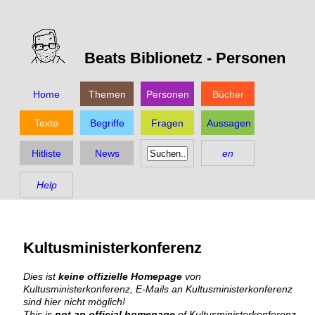
Beats Biblionetz -
Personen
Home
Themen
Personen
Bücher
Texte
Begriffe
Fragen
Aussagen
Hitliste
News
en
Help
Kultusministerkonferenz
Dies ist
keine offizielle Homepage
von
Kultusministerkonferenz, E-Mails an Kultusministerkonferenz
sind hier nicht möglich!
This is
not an official homepage
of Kultusministerkonferenz