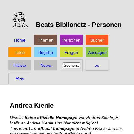
Beats Biblionetz -
Personen
Home
Themen
Personen
Bücher
Texte
Begriffe
Fragen
Aussagen
Hitliste
News
en
Help
Andrea Kienle
Dies ist
keine offizielle Homepage
von Andrea Kienle, E-
Mails an Andrea Kienle sind hier nicht möglich!
This is
not an official homepage
of Andrea Kienle and it is
not possible to contact Andrea Kienle here!