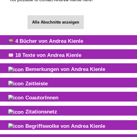
Alle Abschnitte anzeigen
4
Bücher von
Andrea Kienle
18
Texte von
Andrea Kienle
Bemerkungen von
Andrea Kienle
Zeitleiste
CoautorInnen
Zitationsnetz
Begriffswolke von
Andrea Kienle