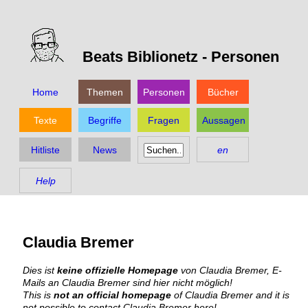
Beats Biblionetz -
Personen
Home
Themen
Personen
Bücher
Texte
Begriffe
Fragen
Aussagen
Hitliste
News
en
Help
Claudia Bremer
Dies ist
keine offizielle Homepage
von Claudia Bremer, E-
Mails an Claudia Bremer sind hier nicht möglich!
This is
not an official homepage
of Claudia Bremer and it is
not possible to contact Claudia Bremer here!