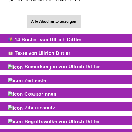
Alle Abschnitte anzeigen
14
Bücher von
Ullrich Dittler
Texte von
Ullrich Dittler
Bemerkungen von
Ullrich Dittler
Zeitleiste
CoautorInnen
Zitationsnetz
Begriffswolke von
Ullrich Dittler