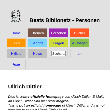
Beats Biblionetz -
Personen
Home
Themen
Personen
Bücher
Texte
Begriffe
Fragen
Aussagen
Hitliste
News
en
Help
Ullrich Dittler
Dies ist
keine offizielle Homepage
von Ullrich Dittler, E-Mails
an Ullrich Dittler sind hier nicht möglich!
This is
not an official homepage
of Ullrich Dittler and it is not
possible to contact Ullrich Dittler here!