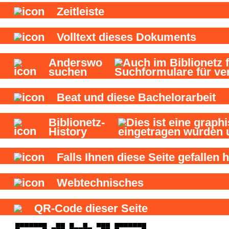
Zeitleiste
Volltext dieses Dokuments
Anderswo
suchen
Beat und
diese Bachelorarbeit
Biblionetz-
History
Falls Ihnen diese Seite gefallen h
Webtechnisches
QR-Code dieser Seite