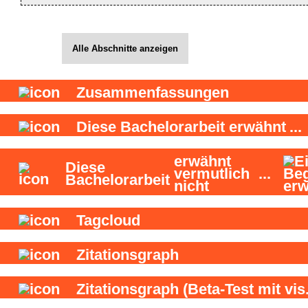
Alle Abschnitte anzeigen
Zusammenfassungen
Diese Bachelorarbeit
erwähnt
...
erwähnt
Diese
vermutlich
...
Bachelorarbeit
nicht
Tagcloud
Zitationsgraph
Zitationsgraph
(Beta-Test mit vis.