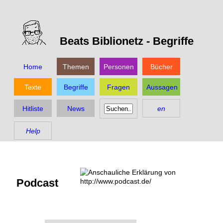
Beats Biblionetz -
Begriffe
Home
Themen
Personen
Bücher
Texte
Begriffe
Fragen
Aussagen
Hitliste
News
en
Help
Podcast