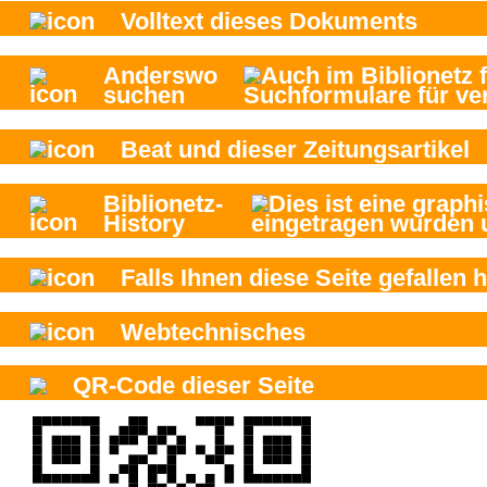
Volltext dieses Dokuments
Anderswo
suchen
Beat und
dieser Zeitungsartikel
Biblionetz-
History
Falls Ihnen diese Seite gefallen h
Webtechnisches
QR-Code dieser Seite