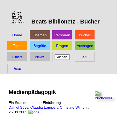
Beats Biblionetz -
Bücher
Home
Themen
Personen
Bücher
Texte
Begriffe
Fragen
Aussagen
Hitliste
News
en
Help
Medienpädagogik
Ein Studienbuch zur Einführung
Daniel Süss
,
Claudia Lampert
,
Christine Wijnen
,
26.09.2009