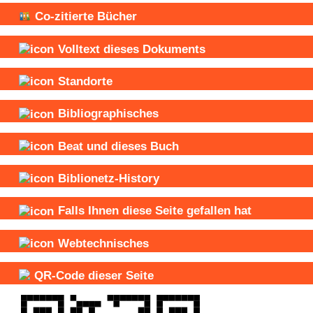
Co-zitierte Bücher
Volltext dieses Dokuments
Standorte
Bibliographisches
Beat und
dieses Buch
Biblionetz-History
Falls Ihnen diese Seite gefallen hat
Webtechnisches
QR-Code dieser Seite