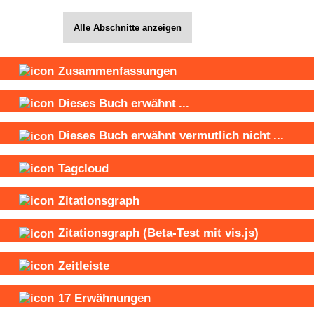
Alle Abschnitte anzeigen
Zusammenfassungen
Dieses Buch
erwähnt
...
Dieses Buch
erwähnt vermutlich nicht
...
Tagcloud
Zitationsgraph
Zitationsgraph
(Beta-Test mit vis.js)
Zeitleiste
17
Erwähnungen