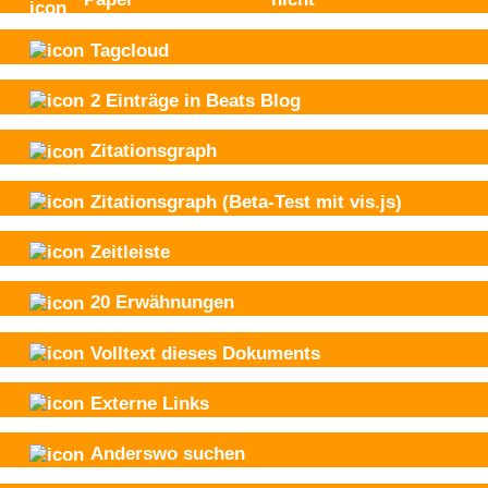
Tagcloud
2
Einträge in Beats Blog
Zitationsgraph
Zitationsgraph
(Beta-Test mit vis.js)
Zeitleiste
20
Erwähnungen
Volltext dieses Dokuments
Externe Links
Anderswo suchen