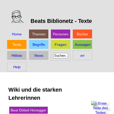
Beats Biblionetz -
Texte
Home
Themen
Personen
Bücher
Texte
Begriffe
Fragen
Aussagen
Hitliste
News
en
Help
Wiki und die starken
Lehrerinnen
Beat Döbeli Honegger