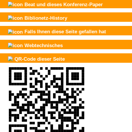
Beat und
dieses Konferenz-Paper
Biblionetz-History
Falls Ihnen diese Seite gefallen hat
Webtechnisches
QR-Code dieser Seite