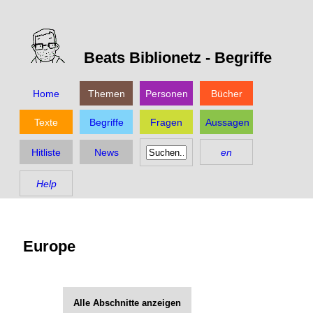
Beats Biblionetz -
Begriffe
Home
Themen
Personen
Bücher
Texte
Begriffe
Fragen
Aussagen
Hitliste
News
en
Help
Europe
Alle Abschnitte anzeigen