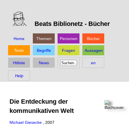
Beats Biblionetz -
Bücher
Home
Themen
Personen
Bücher
Texte
Begriffe
Fragen
Aussagen
Hitliste
News
en
Help
Die Entdeckung der
kommunikativen Welt
Michael Giesecke
,
2007