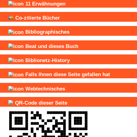
11
Erwähnungen
Co-zitierte Bücher
Bibliographisches
Beat und
dieses Buch
Biblionetz-History
Falls Ihnen diese Seite gefallen hat
Webtechnisches
QR-Code dieser Seite