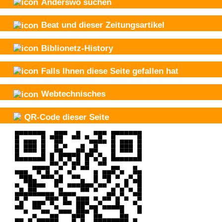
Anderswo suchen
Beat und
dieser Zeitungsartikel
Biblionetz-History
Falls Ihnen diese Seite gefallen hat
Webtechnisches
QR-Code dieser Seite