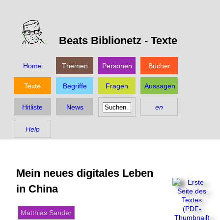
Beats Biblionetz -
Texte
Home
Themen
Personen
Bücher
Texte
Begriffe
Fragen
Aussagen
Hitliste
News
en
Help
Mein neues digitales Leben
in China
Matthias Sander