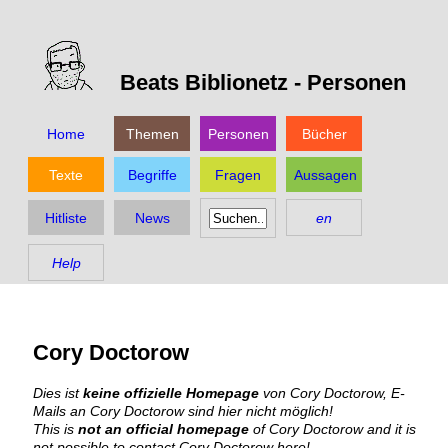
Beats Biblionetz -
Personen
Home
Themen
Personen
Bücher
Texte
Begriffe
Fragen
Aussagen
Hitliste
News
en
Help
Cory Doctorow
Dies ist
keine offizielle Homepage
von Cory Doctorow, E-
Mails an Cory Doctorow sind hier nicht möglich!
This is
not an official homepage
of Cory Doctorow and it is
not possible to contact Cory Doctorow here!