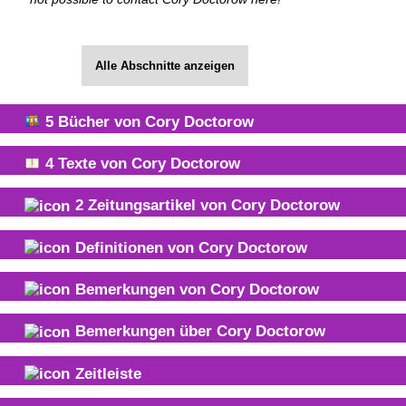
Alle Abschnitte anzeigen
5
Bücher von
Cory Doctorow
4
Texte von
Cory Doctorow
2
Zeitungsartikel von
Cory Doctorow
Definitionen von
Cory Doctorow
Bemerkungen von
Cory Doctorow
Bemerkungen über
Cory Doctorow
Zeitleiste