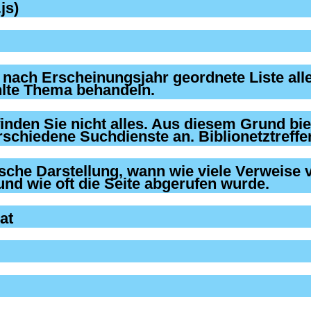
js)
at