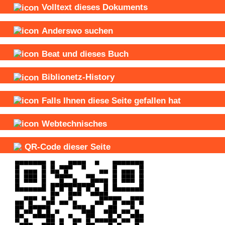
Volltext dieses Dokuments
Anderswo suchen
Beat und
dieses Buch
Biblionetz-History
Falls Ihnen diese Seite gefallen hat
Webtechnisches
QR-Code dieser Seite