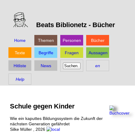
Beats Biblionetz -
Bücher
Home
Themen
Personen
Bücher
Texte
Begriffe
Fragen
Aussagen
Hitliste
News
en
Help
Schule gegen Kinder
Wie ein kaputtes Bildungssystem die Zukunft der
nächsten Generation gefährdet
Silke Müller
,
2026