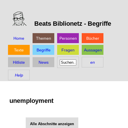
Beats Biblionetz -
Begriffe
Home
Themen
Personen
Bücher
Texte
Begriffe
Fragen
Aussagen
Hitliste
News
en
Help
unemployment
Alle Abschnitte anzeigen