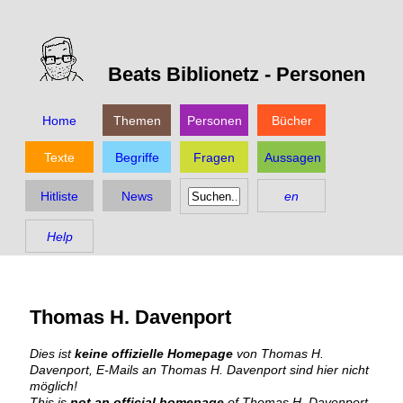
Beats Biblionetz -
Personen
Home
Themen
Personen
Bücher
Texte
Begriffe
Fragen
Aussagen
Hitliste
News
en
Help
Thomas H. Davenport
Dies ist
keine offizielle Homepage
von Thomas H.
Davenport, E-Mails an Thomas H. Davenport sind hier nicht
möglich!
This is
not an official homepage
of Thomas H. Davenport