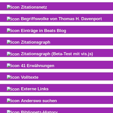
Zitationsnetz
Begriffswolke von
Thomas H. Davenport
Einträge in Beats Blog
Zitationsgraph
Zitationsgraph
(Beta-Test mit vis.js)
41
Erwähnungen
Volltexte
Externe Links
Anderswo suchen
Biblionetz-History