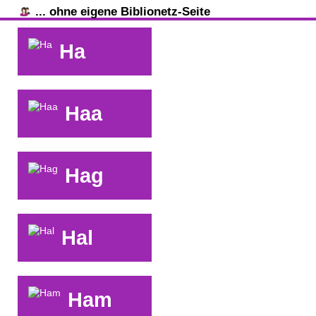
... ohne eigene Biblionetz-Seite
Ha
Haa
Hag
Hal
Ham