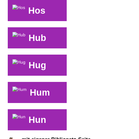
Hos
Hub
Hug
Hum
Hun