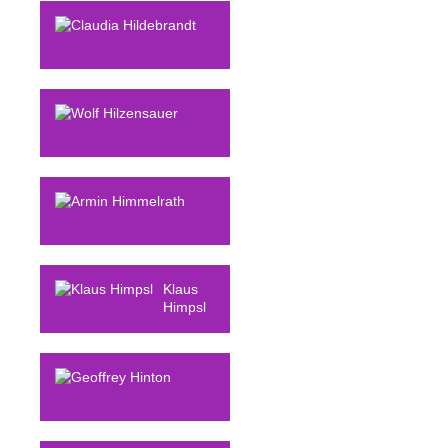
Higgins
Claudia
Hildebrandt
Wolf
Hilzensauer
Armin
Himmelrath
Klaus
Himpsl
Geoffrey
Hinton