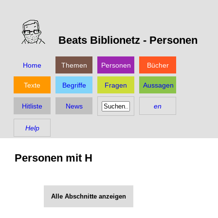
Beats Biblionetz -
Personen
Home
Themen
Personen
Bücher
Texte
Begriffe
Fragen
Aussagen
Hitliste
News
en
Help
Personen mit H
Alle Abschnitte anzeigen