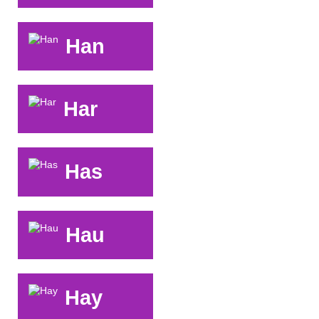
Han
Har
Has
Hau
Hay