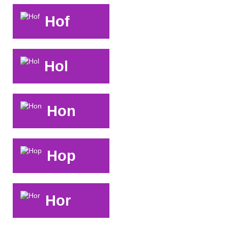
Hof
Hol
Hon
Hop
Hor