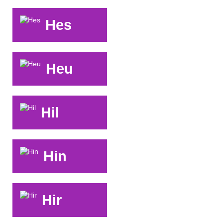
Hes
Heu
Hil
Hin
Hir