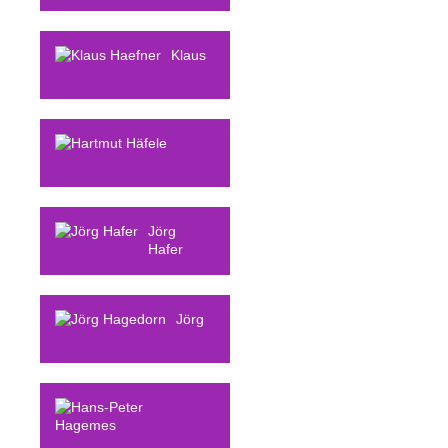
Jürgen
Habermas
Klaus
Haefner
Hartmut
Häfele
Jörg
Hafer
Jörg
Hagedorn