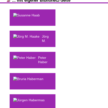
... mit eigener Biblionetz-Seite
Susanne
Haab
Jörg
M.
Haake
Peter
Haber
Bruria
Haberman