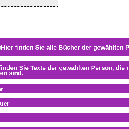
er
uer