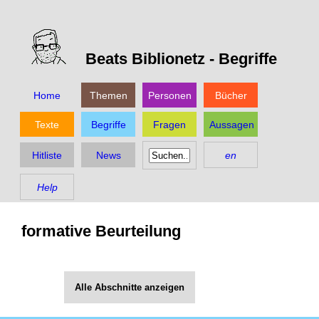
Beats Biblionetz -
Begriffe
Home
Themen
Personen
Bücher
Texte
Begriffe
Fragen
Aussagen
Hitliste
News
en
Help
formative Beurteilung
Alle Abschnitte anzeigen