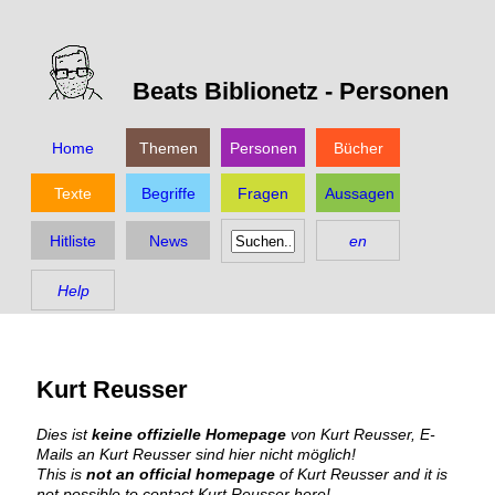
Beats Biblionetz -
Personen
Home
Themen
Personen
Bücher
Texte
Begriffe
Fragen
Aussagen
Hitliste
News
en
Help
Kurt Reusser
Dies ist
keine offizielle Homepage
von Kurt Reusser, E-
Mails an Kurt Reusser sind hier nicht möglich!
This is
not an official homepage
of Kurt Reusser and it is
not possible to contact Kurt Reusser here!