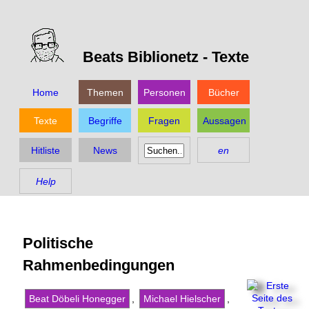
Beats Biblionetz -
Texte
Home
Themen
Personen
Bücher
Texte
Begriffe
Fragen
Aussagen
Hitliste
News
en
Help
Politische
Rahmenbedingungen
Beat Döbeli Honegger
,
Michael Hielscher
,