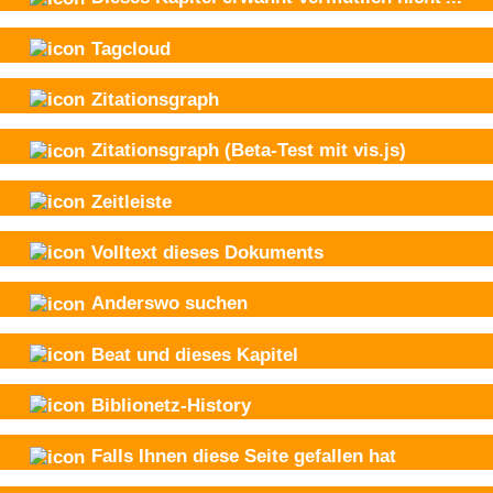
Tagcloud
Zitationsgraph
Zitationsgraph
(Beta-Test mit vis.js)
Zeitleiste
Volltext dieses Dokuments
Anderswo suchen
Beat und
dieses Kapitel
Biblionetz-History
Falls Ihnen diese Seite gefallen hat