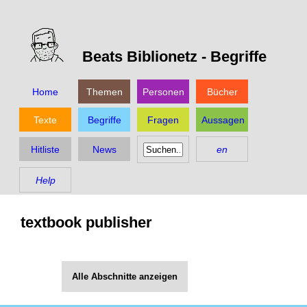
Beats Biblionetz -
Begriffe
Home
Themen
Personen
Bücher
Texte
Begriffe
Fragen
Aussagen
Hitliste
News
en
Help
textbook publisher
Alle Abschnitte anzeigen