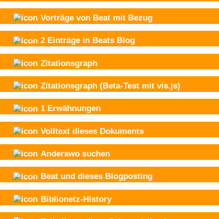
Vorträge von Beat mit Bezug
2
Einträge in Beats Blog
Zitationsgraph
Zitationsgraph
(Beta-Test mit vis.js)
1
Erwähnungen
Volltext dieses Dokuments
Anderswo suchen
Beat und
dieses Blogposting
Biblionetz-History