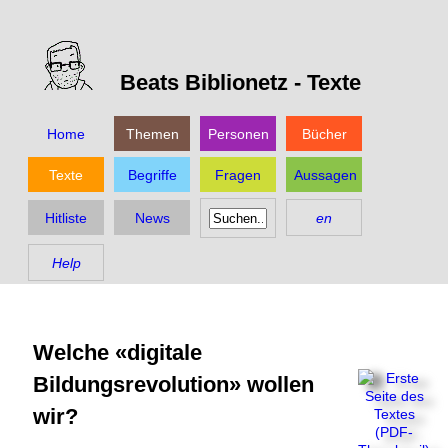
Beats Biblionetz -
Texte
Home
Themen
Personen
Bücher
Texte
Begriffe
Fragen
Aussagen
Hitliste
News
en
Help
Welche «digitale
Bildungsrevolution» wollen
wir?