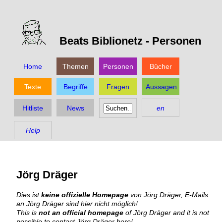
Beats Biblionetz -
Personen
Home
Themen
Personen
Bücher
Texte
Begriffe
Fragen
Aussagen
Hitliste
News
en
Help
Jörg Dräger
Dies ist
keine offizielle Homepage
von Jörg Dräger, E-Mails
an Jörg Dräger sind hier nicht möglich!
This is
not an official homepage
of Jörg Dräger and it is not
possible to contact Jörg Dräger here!