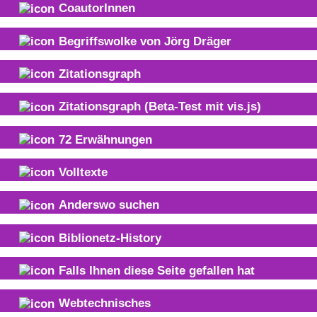
CoautorInnen
Begriffswolke von
Jörg Dräger
Zitationsgraph
Zitationsgraph
(Beta-Test mit vis.js)
72
Erwähnungen
Volltexte
Anderswo suchen
Biblionetz-History
Falls Ihnen diese Seite gefallen hat
Webtechnisches