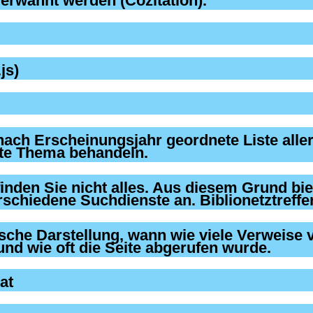
js)
at