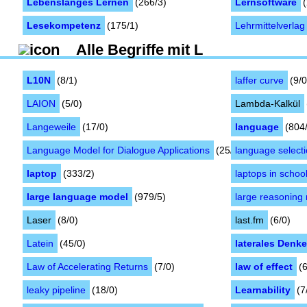
Lebenslanges Lernen
(266/3)
Lernsoftware
Lesekompetenz
(175/1)
Lehrmittelverlag
Alle
Begriffe
mit
L
L10N
(8/1)
laffer curve
(9/0
LAION
(5/0)
Lambda-Kalkül
Langeweile
(17/0)
language
(804
Language Model for Dialogue Applications
(25/0)
language select
laptop
(333/2)
laptops in schoo
large language model
(979/5)
large reasoning
Laser
(8/0)
last.fm
(6/0)
Latein
(45/0)
laterales Denk
Law of Accelerating Returns
(7/0)
law of effect
(
leaky pipeline
(18/0)
Learnability
(7