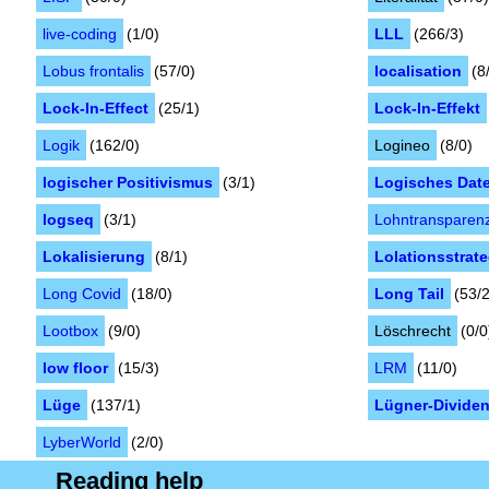
live-coding
(1/0)
LLL
(266/3)
Lobus frontalis
(57/0)
localisation
(8
Lock-In-Effect
(25/1)
Lock-In-Effekt
Logik
(162/0)
Logineo
(8/0)
logischer Positivismus
(3/1)
Logisches Dat
logseq
(3/1)
Lohntransparen
Lokalisierung
(8/1)
Lolationsstrat
Long Covid
(18/0)
Long Tail
(53/2
Lootbox
(9/0)
Löschrecht
(0/0
low floor
(15/3)
LRM
(11/0)
Lüge
(137/1)
Lügner-Divide
LyberWorld
(2/0)
Reading help