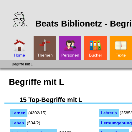
Beats Biblionetz -
Begri
Home
Themen
Personen
Bücher
Texte
Begriffe mit L
Begriffe
mit
L
15 Top-
Begriffe
mit
L
Lernen
(4302/15)
LehrerIn
(2585/
Leben
(504/2)
Lernumgebun