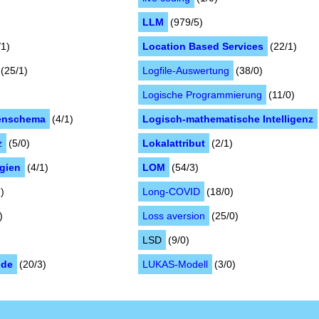
LLM
(979/5)
/1)
Location Based Services
(22/1)
(25/1)
Logfile-Auswertung
(38/0)
Logische Programmierung
(11/0)
enschema
(4/1)
Logisch-mathematische Intelligenz
z
(5/0)
Lokalattribut
(2/1)
egien
(4/1)
LOM
(54/3)
)
Long-COVID
(18/0)
)
Loss aversion
(25/0)
LSD
(9/0)
nde
(20/3)
LUKAS-Modell
(3/0)