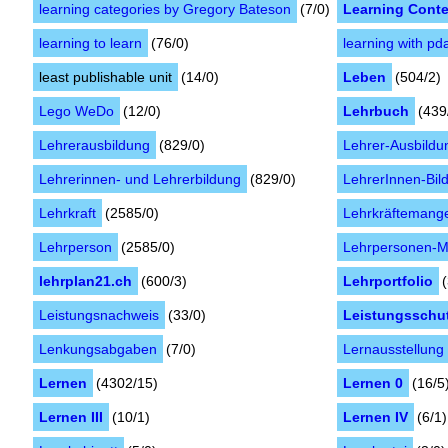
learning categories by Gregory Bateson
(7/0)
Learning Cont
learning to learn
(76/0)
learning with pd
least publishable unit
(14/0)
Leben
(504/2)
Lego WeDo
(12/0)
Lehrbuch
(439
Lehrerausbildung
(829/0)
Lehrer-Ausbildu
Lehrerinnen- und Lehrerbildung
(829/0)
LehrerInnen-Bil
Lehrkraft
(2585/0)
Lehrkräftemang
Lehrperson
(2585/0)
Lehrpersonen-M
lehrplan21.ch
(600/3)
Lehrportfolio
Leistungsnachweis
(33/0)
Leistungsschu
Lenkungsabgaben
(7/0)
Lernausstellung
Lernen
(4302/15)
Lernen 0
(16/5
Lernen III
(10/1)
Lernen IV
(6/1)