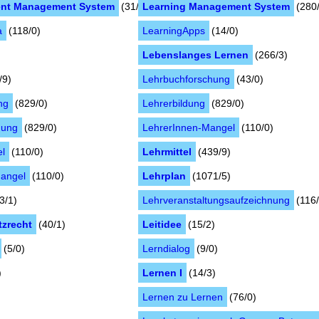
ent Management System
(31/3)
Learning Management System
(280
a
(118/0)
LearningApps
(14/0)
Lebenslanges Lernen
(266/3)
/9)
Lehrbuchforschung
(43/0)
ng
(829/0)
Lehrerbildung
(829/0)
dung
(829/0)
LehrerInnen-Mangel
(110/0)
el
(110/0)
Lehrmittel
(439/9)
angel
(110/0)
Lehrplan
(1071/5)
(3/1)
Lehrveranstaltungsaufzeichnung
(116/
tzrecht
(40/1)
Leitidee
(15/2)
(5/0)
Lerndialog
(9/0)
)
Lernen I
(14/3)
Lernen zu Lernen
(76/0)