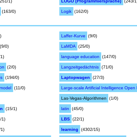
(251/1)
LOGO (Programmiersprache)
(243/1
(163/0)
Logik
(162/0)
)
Laffer-Kurve
(9/0)
(9/0)
LaMDA
(25/0)
/1)
language education
(147/0)
ion
(2/0)
Langzeitgedächtnis
(71/0)
ls
(194/0)
Laptopwagen
(27/3)
 model
(11/0)
Large-scale Artificial Intelligence Open
Las-Vegas-Algorithmen
(1/0)
en
(15/1)
latin
(45/0)
6/1)
LBS
(22/1)
/1)
learning
(4302/15)