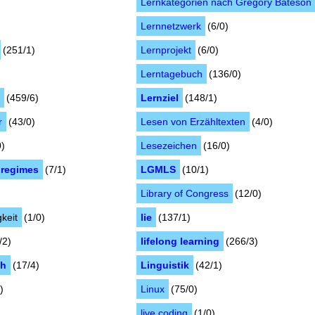
Lernkategorien nach Gregory Bateson
Lernnetzwerk
(6/0)
(251/1)
Lernprojekt
(6/0)
Lerntagebuch
(136/0)
g
(459/6)
Lernziel
(148/1)
r
(43/0)
Lesen von Erzähltexten
(4/0)
0)
Lesezeichen
(16/0)
lregimes
(7/1)
LGMLS
(10/1)
Library of Congress
(12/0)
keit
(1/0)
lie
(137/1)
/2)
lifelong learning
(266/3)
th
(17/4)
Linguistik
(42/1)
)
Linux
(75/0)
)
live coding
(1/0)