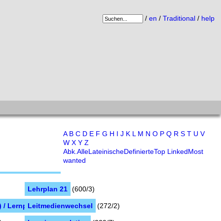
/
en
/
Traditional
/
help
A
B
C
D
E
F
G
H
I
J
K
L
M
N
O
P
Q
R
S
T
U
V
W
X
Y
Z
Abk.
Alle
Lateinische
Definierte
Top Linked
Most
wanted
Lehrplan 21
(600/3)
/ Lernplattform
Leitmedienwechsel
(280/12)
(272/2)