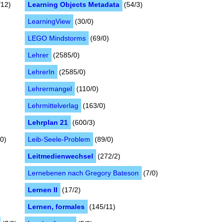
/12)
Learning Objects Metadata
(54/3)
LearningView
(30/0)
LEGO Mindstorms
(69/0)
Lehrer
(2585/0)
LehrerIn
(2585/0)
Lehrermangel
(110/0)
Lehrmittelverlag
(163/0)
Lehrplan 21
(600/3)
0)
Leib-Seele-Problem
(89/0)
Leitmedienwechsel
(272/2)
Lernebenen nach Gregory Bateson
(7/0)
Lernen II
(17/2)
Lernen, formales
(145/11)