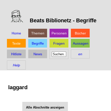
Beats Biblionetz -
Begriffe
Home
Themen
Personen
Bücher
Texte
Begriffe
Fragen
Aussagen
Hitliste
News
en
Help
laggard
Alle Abschnitte anzeigen