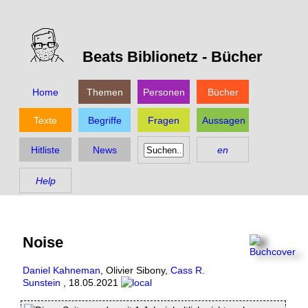
Beats Biblionetz -
Bücher
Home
Themen
Personen
Bücher
Texte
Begriffe
Fragen
Aussagen
Hitliste
News
en
Help
Noise
Daniel Kahneman
,
Olivier Sibony
,
Cass R.
Sunstein
,
18.05.2021