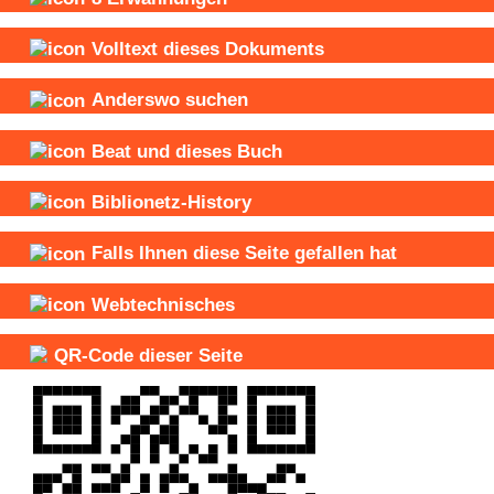
Volltext dieses Dokuments
Anderswo suchen
Beat und
dieses Buch
Biblionetz-History
Falls Ihnen diese Seite gefallen hat
Webtechnisches
QR-Code dieser Seite