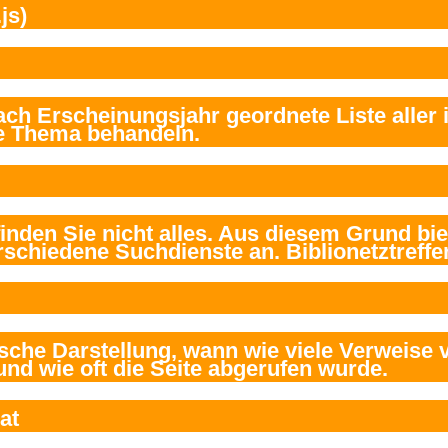
js)
at