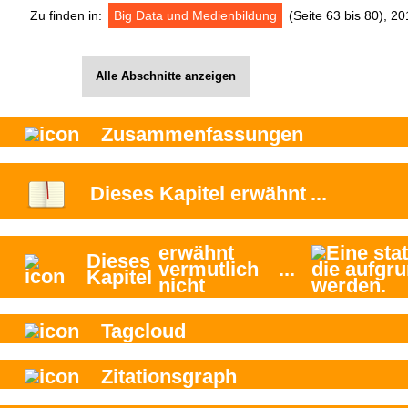
Zu finden in:
Big Data und Medienbildung
(Seite 63 bis 80), 2
Alle Abschnitte anzeigen
Zusammenfassungen
Dieses Kapitel
erwähnt
...
erwähnt
Dieses
vermutlich
...
Kapitel
nicht
Tagcloud
Zitationsgraph