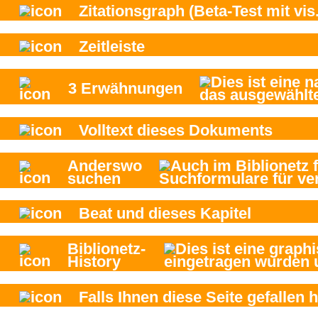
Zitationsgraph
(Beta-Test mit vis.
Zeitleiste
3
Erwähnungen
Volltext dieses Dokuments
Anderswo
suchen
Beat und
dieses Kapitel
Biblionetz-
History
Falls Ihnen diese Seite gefallen h