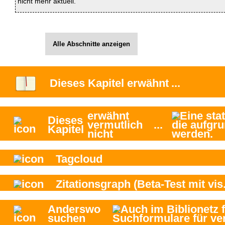
nicht mehr aktuell.
Alle Abschnitte anzeigen
Dieses Kapitel
erwähnt
...
erwähnt
Dieses
vermutlich
...
Kapitel
nicht
Tagcloud
Zitationsgraph
(Beta-Test mit vis.
Anderswo
suchen