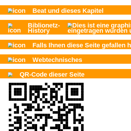
Beat und
dieses Kapitel
Biblionetz-
History
Falls Ihnen diese Seite gefallen h
Webtechnisches
QR-Code dieser Seite