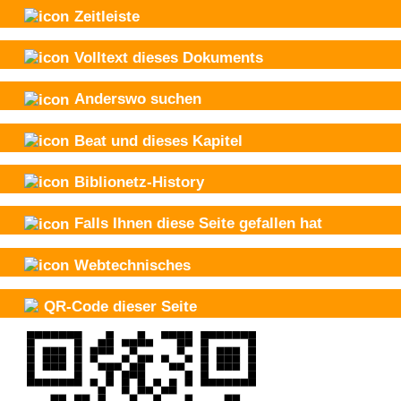
Zeitleiste
Volltext dieses Dokuments
Anderswo suchen
Beat und
dieses Kapitel
Biblionetz-History
Falls Ihnen diese Seite gefallen hat
Webtechnisches
QR-Code dieser Seite