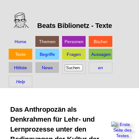
Beats Biblionetz -
Texte
Home
Themen
Personen
Bücher
Texte
Begriffe
Fragen
Aussagen
Hitliste
News
en
Help
Das Anthropozän als
Denkrahmen für Lehr- und
Lernprozesse unter den