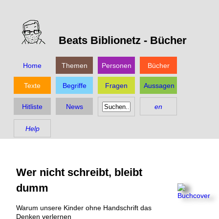
Beats Biblionetz -
Bücher
Home
Themen
Personen
Bücher
Texte
Begriffe
Fragen
Aussagen
Hitliste
News
en
Help
Wer nicht schreibt, bleibt
dumm
Warum unsere Kinder ohne Handschrift das
Denken verlernen