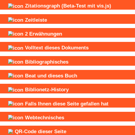
Zitationsgraph
(Beta-Test mit vis.js)
Zeitleiste
2
Erwähnungen
Volltext dieses Dokuments
Bibliographisches
Beat und
dieses Buch
Biblionetz-History
Falls Ihnen diese Seite gefallen hat
Webtechnisches
QR-Code dieser Seite