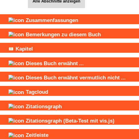
Alle Abschnitte anzeigen
Zusammenfassungen
Bemerkungen zu diesem Buch
Kapitel
Dieses Buch
erwähnt
...
Dieses Buch
erwähnt vermutlich nicht
...
Tagcloud
Zitationsgraph
Zitationsgraph
(Beta-Test mit vis.js)
Zeitleiste