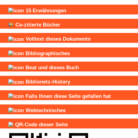
15
Erwähnungen
Co-zitierte Bücher
Volltext dieses Dokuments
Bibliographisches
Beat und
dieses Buch
Biblionetz-History
Falls Ihnen diese Seite gefallen hat
Webtechnisches
QR-Code dieser Seite