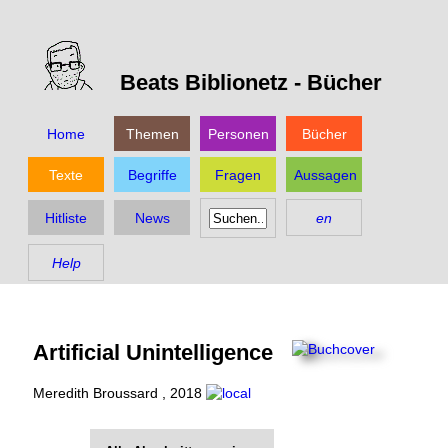
Beats Biblionetz -
Bücher
Home
Themen
Personen
Bücher
Texte
Begriffe
Fragen
Aussagen
Hitliste
News
en
Help
Artificial Unintelligence
Meredith Broussard
,
2018