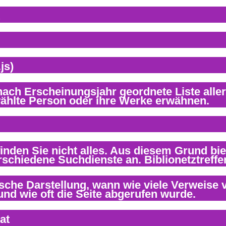
js)
at