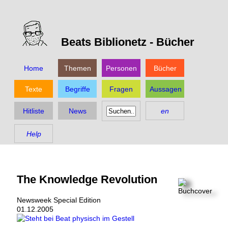
Beats Biblionetz -
Bücher
Home
Themen
Personen
Bücher
Texte
Begriffe
Fragen
Aussagen
Hitliste
News
en
Help
The Knowledge Revolution
Newsweek Special Edition
01.12.2005