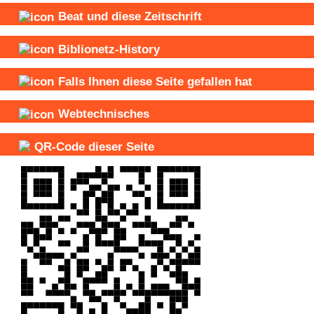
Beat und
diese Zeitschrift
Biblionetz-History
Falls Ihnen diese Seite gefallen hat
Webtechnisches
QR-Code dieser Seite