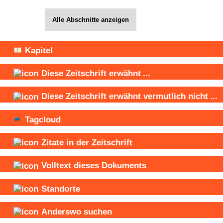
Alle Abschnitte anzeigen
Kapitel
Diese Zeitschrift
erwähnt
...
Diese Zeitschrift
erwähnt vermutlich nicht
...
Tagcloud
Zitate in der Zeitschrift
Volltext dieses Dokuments
Standorte
Anderswo suchen