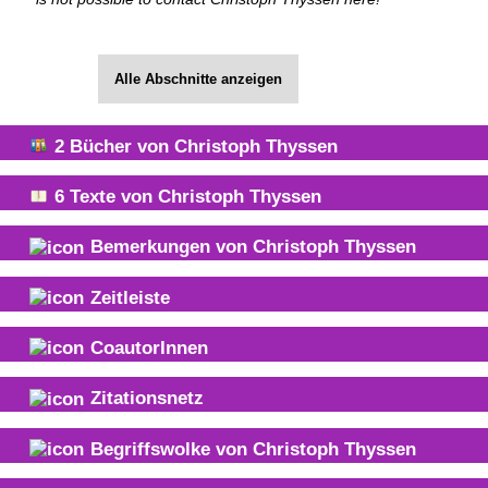
Alle Abschnitte anzeigen
2
Bücher von
Christoph Thyssen
6
Texte von
Christoph Thyssen
Bemerkungen von
Christoph Thyssen
Zeitleiste
CoautorInnen
Zitationsnetz
Begriffswolke von
Christoph Thyssen