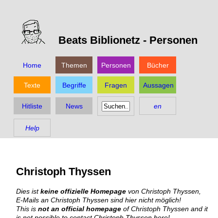
Beats Biblionetz -
Personen
Home
Themen
Personen
Bücher
Texte
Begriffe
Fragen
Aussagen
Hitliste
News
en
Help
Christoph Thyssen
Dies ist
keine offizielle Homepage
von Christoph Thyssen,
E-Mails an Christoph Thyssen sind hier nicht möglich!
This is
not an official homepage
of Christoph Thyssen and it
is not possible to contact Christoph Thyssen here!