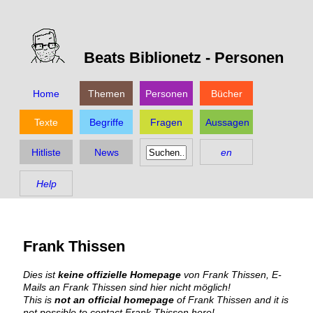
Beats Biblionetz -
Personen
Home
Themen
Personen
Bücher
Texte
Begriffe
Fragen
Aussagen
Hitliste
News
en
Help
Frank Thissen
Dies ist
keine offizielle Homepage
von Frank Thissen, E-
Mails an Frank Thissen sind hier nicht möglich!
This is
not an official homepage
of Frank Thissen and it is
not possible to contact Frank Thissen here!