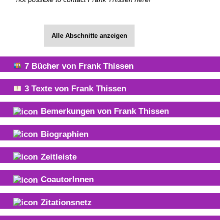
Alle Abschnitte anzeigen
7
Bücher von
Frank Thissen
3
Texte von
Frank Thissen
Bemerkungen von
Frank Thissen
Biographien
Zeitleiste
CoautorInnen
Zitationsnetz