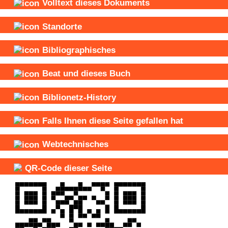
Volltext dieses Dokuments
Standorte
Bibliographisches
Beat und
dieses Buch
Biblionetz-History
Falls Ihnen diese Seite gefallen hat
Webtechnisches
QR-Code dieser Seite