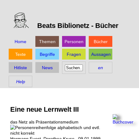
Beats Biblionetz -
Bücher
Home
Themen
Personen
Bücher
Texte
Begriffe
Fragen
Aussagen
Hitliste
News
en
Help
Eine neue Lernwelt III
das Netz als Präsentationsmedium
Hermann Fuest
,
Dorothea Kruse
,
09.01.1999