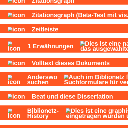
Zitationsgraph
Zitationsgraph
(Beta-Test mit vis.
Zeitleiste
1
Erwähnungen
Volltext dieses Dokuments
Anderswo
suchen
Beat und
diese Dissertation
Biblionetz-
History