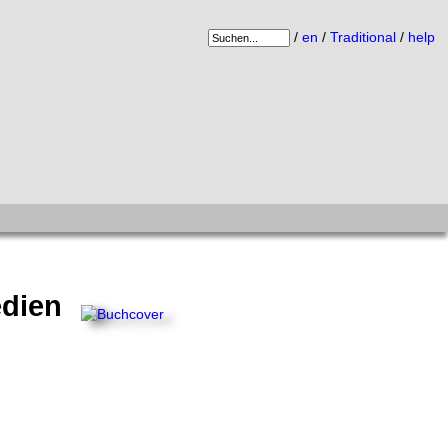
/
en
/
Traditional
/
help
edien