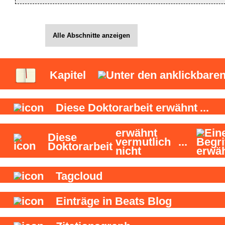
Alle Abschnitte anzeigen
Kapitel
Diese Doktorarbeit
erwähnt
...
erwähnt
Diese
vermutlich
...
Doktorarbeit
nicht
Tagcloud
Einträge in Beats Blog