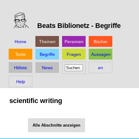
Beats Biblionetz -
Begriffe
Home
Themen
Personen
Bücher
Texte
Begriffe
Fragen
Aussagen
Hitliste
News
en
Help
scientific writing
Alle Abschnitte anzeigen