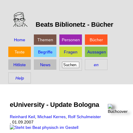
Beats Biblionetz -
Bücher
Home
Themen
Personen
Bücher
Texte
Begriffe
Fragen
Aussagen
Hitliste
News
en
Help
eUniversity - Update Bologna
Reinhard Keil
,
Michael Kerres
,
Rolf Schulmeister
,
01.09.2007