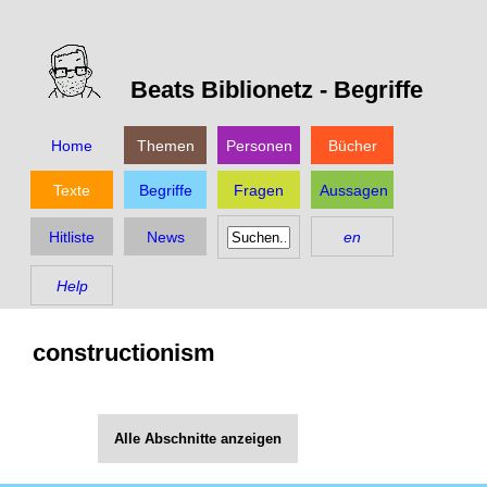
Beats Biblionetz -
Begriffe
Home
Themen
Personen
Bücher
Texte
Begriffe
Fragen
Aussagen
Hitliste
News
en
Help
constructionism
Alle Abschnitte anzeigen