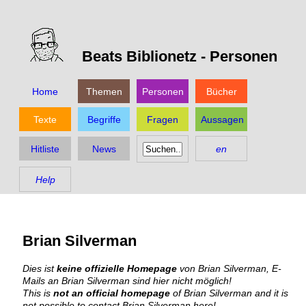
Beats Biblionetz -
Personen
Home
Themen
Personen
Bücher
Texte
Begriffe
Fragen
Aussagen
Hitliste
News
en
Help
Brian Silverman
Dies ist
keine offizielle Homepage
von Brian Silverman, E-
Mails an Brian Silverman sind hier nicht möglich!
This is
not an official homepage
of Brian Silverman and it is
not possible to contact Brian Silverman here!