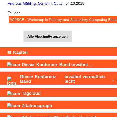
Andreas Mühling
,
Quintin I. Cutts
,
04.10.2018
Teil der
WiPSCE - Workshop in Primary and Secondary Computing Educ
Alle Abschnitte anzeigen
Kapitel
Dieser Konferenz-Band
erwähnt
...
Dieser Konferenz-
erwähnt vermutlich
...
Band
nicht
Tagcloud
Zitationsgraph