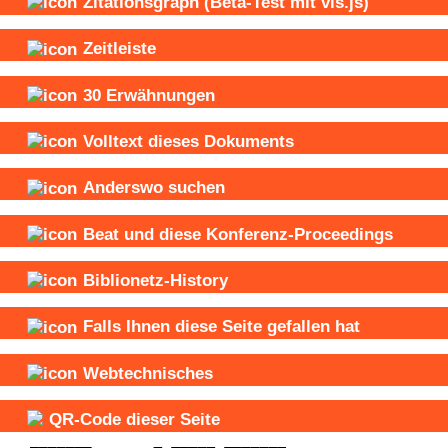
Zitationsgraph
(Beta-Test mit vis.js)
Zeitleiste
30
Erwähnungen
Volltext dieses Dokuments
Anderswo suchen
Beat und
diese Konferenz-Proceedings
Biblionetz-History
Falls Ihnen diese Seite gefallen hat
Webtechnisches
QR-Code dieser Seite