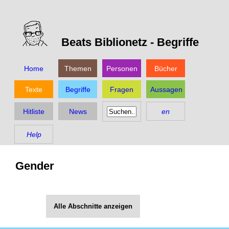
Beats Biblionetz -
Begriffe
Home
Themen
Personen
Bücher
Texte
Begriffe
Fragen
Aussagen
Hitliste
News
en
Help
Gender
Alle Abschnitte anzeigen