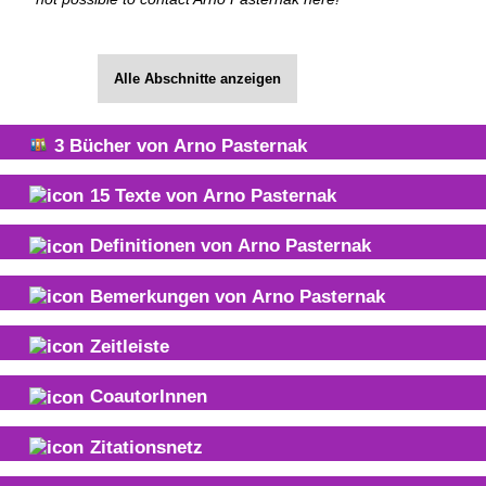
Alle Abschnitte anzeigen
3
Bücher von
Arno Pasternak
15
Texte von
Arno Pasternak
Definitionen von
Arno Pasternak
Bemerkungen von
Arno Pasternak
Zeitleiste
CoautorInnen
Zitationsnetz