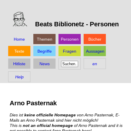
Beats Biblionetz -
Personen
Home
Themen
Personen
Bücher
Texte
Begriffe
Fragen
Aussagen
Hitliste
News
en
Help
Arno Pasternak
Dies ist
keine offizielle Homepage
von Arno Pasternak, E-
Mails an Arno Pasternak sind hier nicht möglich!
This is
not an official homepage
of Arno Pasternak and it is
not possible to contact Arno Pasternak here!