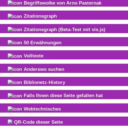
Begriffswolke von
Arno Pasternak
Zitationsgraph
Zitationsgraph
(Beta-Test mit vis.js)
50
Erwähnungen
Volltexte
Anderswo suchen
Biblionetz-History
Falls Ihnen diese Seite gefallen hat
Webtechnisches
QR-Code dieser Seite